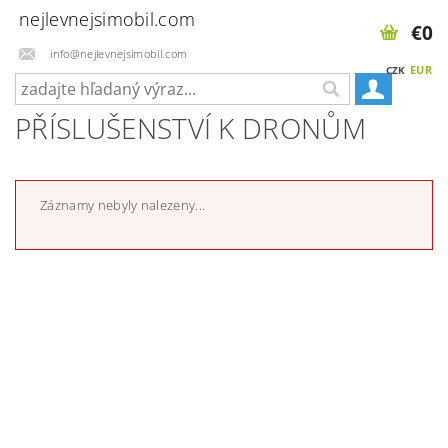
nejlevnejsimobil.com
€0
info@nejlevnejsimobil.com
EUR
CZK
PŘÍSLUŠENSTVÍ K DRONŮM
Záznamy nebyly nalezeny...