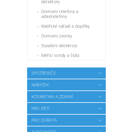
detektory
Domovní telefony a
videotelefony
Malířské nářadí a doplňky
Domovní zvonky
Stavební detektory
Měřicí sondy a čidla
SPOTŘEBIČE
NÁBYTEK
KOSMETIKA A ZDRAVÍ
PRO DĚTI
PRO ZVÍŘATA
AUTO MOTO