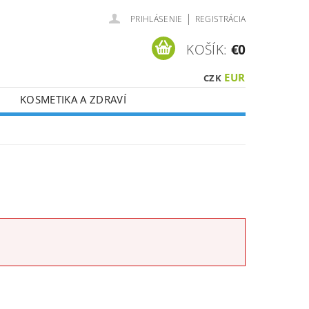
|
PRIHLÁSENIE
REGISTRÁCIA
KOŠÍK:
€0
EUR
CZK
KOSMETIKA A ZDRAVÍ
É ?
VOUCHERY
CI DPH !