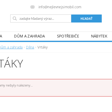
info@nejlevnejsimobil.com
A
DŮM A ZAHRADA
SPOTŘEBIČE
NÁBYTEK
TO
SPORT
HOBBY A VOLNÝ ČAS
PRO DOSPĚL
Dům a zahrada
Dílna
Vrtáky
FORMULÁRE REKLAMÁCIE/ODSTÚPENIA
! JSME PLÁT
TÁKY
my nebyly nalezeny...