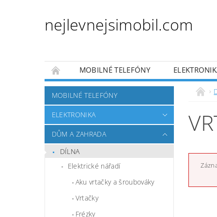
nejlevnejsimobil.com
MOBILNÉ TELEFÓNY
ELEKTRONIK
PRO DĚTI
PRO ZVÍŘATA
AUTO MO
MOBILNÉ TELEFÓNY
OBCHODNÍ PODMÍNKY
NAPÍŠTE NÁM
VR
ELEKTRONIKA
DŮM A ZAHRADA
DÍLNA
Zázna
Elektrické nářadí
Aku vrtačky a šroubováky
Vrtačky
Frézky