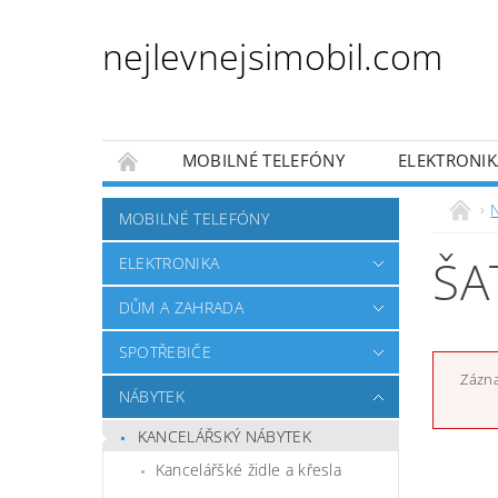
nejlevnejsimobil.com
MOBILNÉ TELEFÓNY
ELEKTRONIK
PRO DĚTI
PRO ZVÍŘATA
AUTO MO
MOBILNÉ TELEFÓNY
OBCHODNÍ PODMÍNKY
NAPÍŠTE NÁM
ŠA
ELEKTRONIKA
DŮM A ZAHRADA
SPOTŘEBIČE
Zázna
NÁBYTEK
KANCELÁŘSKÝ NÁBYTEK
Kancelářšké židle a křesla