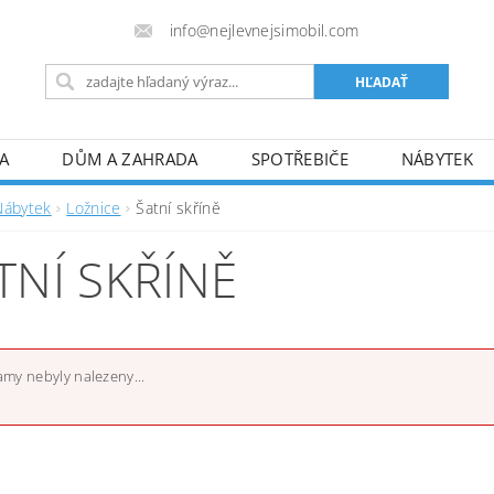
info@nejlevnejsimobil.com
A
DŮM A ZAHRADA
SPOTŘEBIČE
NÁBYTEK
TO
SPORT
HOBBY A VOLNÝ ČAS
PRO DOSPĚL
Nábytek
Ložnice
Šatní skříně
FORMULÁRE REKLAMÁCIE/ODSTÚPENIA
! JSME PLÁT
TNÍ SKŘÍNĚ
my nebyly nalezeny...