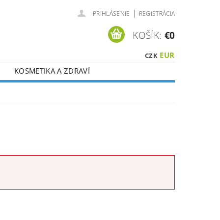
|
PRIHLÁSENIE
REGISTRÁCIA
KOŠÍK:
€0
EUR
CZK
KOSMETIKA A ZDRAVÍ
É ?
VOUCHERY
CI DPH !