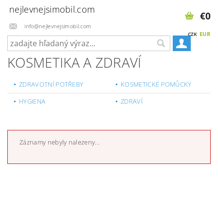
nejlevnejsimobil.com
€0
info@nejlevnejsimobil.com
EUR
CZK
KOSMETIKA A ZDRAVÍ
ZDRAVOTNÍ POTŘEBY
KOSMETICKÉ POMŮCKY
HYGIENA
ZDRAVÍ
Záznamy nebyly nalezeny...