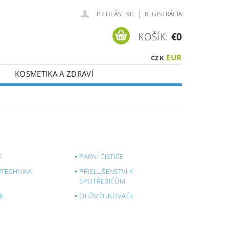
|
PRIHLÁSENIE
REGISTRÁCIA
KOŠÍK:
€0
EUR
CZK
KOSMETIKA A ZDRAVÍ
É ?
VOUCHERY
CI DPH !
E
PARNÍ ČISTIČE
TECHNIKA
PŘÍSLUŠENSTVÍ K
SPOTŘEBIČŮM
JE
ODŽMOLKOVAČE