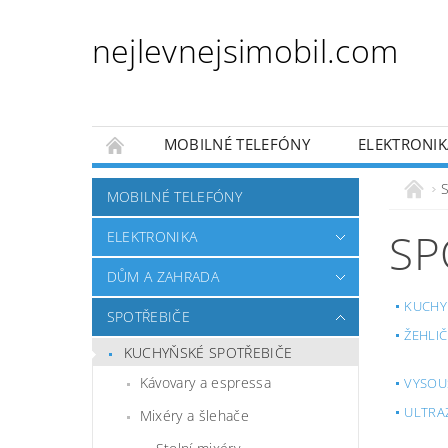
nejlevnejsimobil.com
MOBILNÉ TELEFÓNY
ELEKTRONIK
PRO DĚTI
PRO ZVÍŘATA
AUTO MO
MOBILNÉ TELEFÓNY
OBCHODNÍ PODMÍNKY
NAPÍŠTE NÁM
SP
ELEKTRONIKA
DŮM A ZAHRADA
KUCHY
SPOTŘEBIČE
ŽEHLI
KUCHYŇSKÉ SPOTŘEBIČE
Kávovary a espressa
VYSOU
ULTRA
Mixéry a šlehače