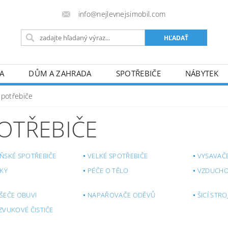
info@nejlevnejsimobil.com
A
DŮM A ZAHRADA
SPOTŘEBIČE
NÁBYTEK
TO
SPORT
HOBBY A VOLNÝ ČAS
PRO DOSPĚL
Spotřebiče
FORMULÁRE REKLAMÁCIE/ODSTÚPENIA
! JSME PLÁT
OTŘEBIČE
ŇSKÉ SPOTŘEBIČE
VELKÉ SPOTŘEBIČE
VYSAVAČ
ČKY
PÉČE O TĚLO
VZDUCHO
ŠEČE OBUVI
NAPAŘOVAČE ODĚVŮ
ŠICÍ STRO
ZVUKOVÉ ČISTIČE