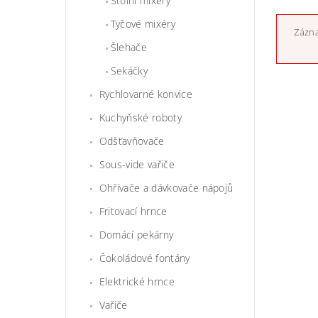
Stolní mixéry
Tyčové mixéry
Zázna
Šlehače
Sekáčky
Rychlovarné konvice
Kuchyňské roboty
Odšťavňovače
Sous-vide vařiče
Ohřívače a dávkovače nápojů
Fritovací hrnce
Domácí pekárny
Čokoládové fontány
Elektrické hrnce
Vařiče