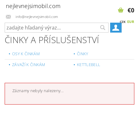
nejlevnejsimobil.com
€0
info@nejlevnejsimobil.com
EUR
CZK
ČINKY A PŘÍSLUŠENSTVÍ
OSY K ČINKÁM
ČINKY
ZÁVAŽÍ K ČINKÁM
KETTLEBELL
Záznamy nebyly nalezeny...