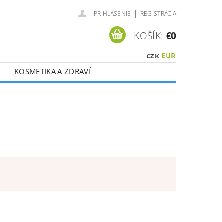
|
PRIHLÁSENIE
REGISTRÁCIA
KOŠÍK:
€0
EUR
CZK
KOSMETIKA A ZDRAVÍ
É ?
VOUCHERY
CI DPH !