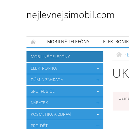
nejlevnejsimobil.com
MOBILNÉ TELEFÓNY
ELEKTRONIK
PRO DĚTI
PRO ZVÍŘATA
AUTO MO
MOBILNÉ TELEFÓNY
OBCHODNÍ PODMÍNKY
NAPÍŠTE NÁM
UK
ELEKTRONIKA
DŮM A ZAHRADA
SPOTŘEBIČE
Zázna
NÁBYTEK
KOSMETIKA A ZDRAVÍ
PRO DĚTI