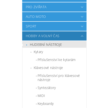
PRO ZVÍŘATA
AUTO MOTO
SPORT
HOBBY A VOLNÝ ČAS
HUDEBNÍ NÁSTROJE
Kytary
Příslušenství ke kytarám
Klávesové nástroje
Příslušenství pro klávesové
nástroje
Syntezátory
MIDI
Keyboardy