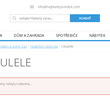
info@nejlevnejsimobil.com
A
DŮM A ZAHRADA
SPOTŘEBIČE
NÁBYTEK
TO
SPORT
HOBBY A VOLNÝ ČAS
PRO DOSPĚL
Hobby a volný čas
Hudební nástroje
Ukulele
FORMULÁRE REKLAMÁCIE/ODSTÚPENIA
! JSME PLÁT
ULELE
my nebyly nalezeny...