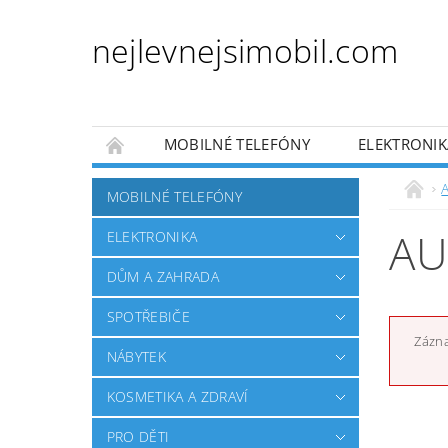
nejlevnejsimobil.com
MOBILNÉ TELEFÓNY
ELEKTRONIK
PRO DĚTI
PRO ZVÍŘATA
AUTO MO
MOBILNÉ TELEFÓNY
OBCHODNÍ PODMÍNKY
NAPÍŠTE NÁM
AU
ELEKTRONIKA
DŮM A ZAHRADA
SPOTŘEBIČE
Zázna
NÁBYTEK
KOSMETIKA A ZDRAVÍ
PRO DĚTI