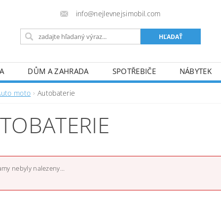
info@nejlevnejsimobil.com
A
DŮM A ZAHRADA
SPOTŘEBIČE
NÁBYTEK
TO
SPORT
HOBBY A VOLNÝ ČAS
PRO DOSPĚL
Auto moto
Autobaterie
FORMULÁRE REKLAMÁCIE/ODSTÚPENIA
! JSME PLÁT
TOBATERIE
my nebyly nalezeny...