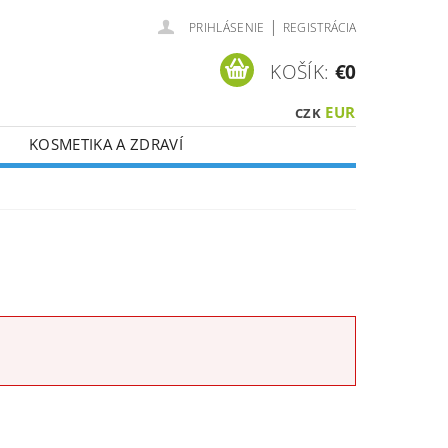
|
PRIHLÁSENIE
REGISTRÁCIA
KOŠÍK:
€0
EUR
CZK
KOSMETIKA A ZDRAVÍ
É ?
VOUCHERY
CI DPH !