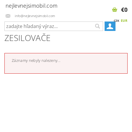
nejlevnejsimobil.com
€0
info@nejlevnejsimobil.com
EUR
CZK
ZESILOVAČE
Záznamy nebyly nalezeny...