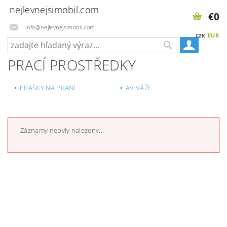
nejlevnejsimobil.com
€0
info@nejlevnejsimobil.com
EUR
CZK
PRACÍ PROSTŘEDKY
PRÁŠKY NA PRANÍ
AVIVÁŽE
Záznamy nebyly nalezeny...