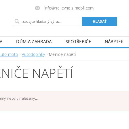
info@nejlevnejsimobil.com
A
DŮM A ZAHRADA
SPOTŘEBIČE
NÁBYTEK
TO
SPORT
HOBBY A VOLNÝ ČAS
PRO DOSPĚL
Auto moto
Autodoplňky
Měniče napětí
FORMULÁRE REKLAMÁCIE/ODSTÚPENIA
! JSME PLÁT
NIČE NAPĚTÍ
my nebyly nalezeny...