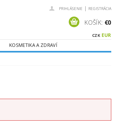
|
PRIHLÁSENIE
REGISTRÁCIA
KOŠÍK:
€0
EUR
CZK
KOSMETIKA A ZDRAVÍ
É ?
VOUCHERY
CI DPH !