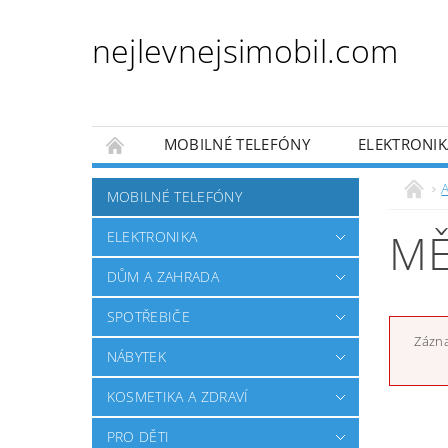
nejlevnejsimobil.com
MOBILNÉ TELEFÓNY
ELEKTRONIK
PRO DĚTI
PRO ZVÍŘATA
AUTO MO
MOBILNÉ TELEFÓNY
OBCHODNÍ PODMÍNKY
NAPÍŠTE NÁM
MĚ
ELEKTRONIKA
DŮM A ZAHRADA
SPOTŘEBIČE
Zázna
NÁBYTEK
KOSMETIKA A ZDRAVÍ
PRO DĚTI