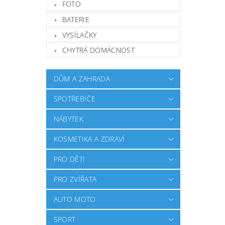
FOTO
BATERIE
VYSÍLAČKY
CHYTRÁ DOMÁCNOST
DŮM A ZAHRADA
SPOTŘEBIČE
NÁBYTEK
KOSMETIKA A ZDRAVÍ
PRO DĚTI
PRO ZVÍŘATA
AUTO MOTO
SPORT