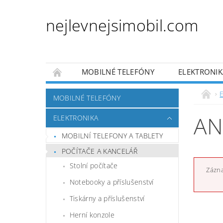
nejlevnejsimobil.com
MOBILNÉ TELEFÓNY
ELEKTRONIK
PRO DĚTI
PRO ZVÍŘATA
AUTO MO
E
MOBILNÉ TELEFÓNY
OBCHODNÍ PODMÍNKY
NAPÍŠTE NÁM
AN
ELEKTRONIKA
MOBILNÍ TELEFONY A TABLETY
POČÍTAČE A KANCELÁŘ
Stolní počítače
Zázna
Notebooky a příslušenství
Tiskárny a příslušenství
Herní konzole