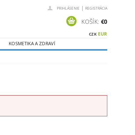
|
PRIHLÁSENIE
REGISTRÁCIA
KOŠÍK:
€0
EUR
CZK
KOSMETIKA A ZDRAVÍ
É ?
VOUCHERY
CI DPH !