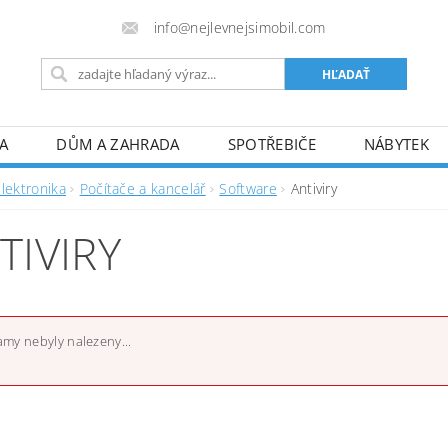
info@nejlevnejsimobil.com
A
DŮM A ZAHRADA
SPOTŘEBIČE
NÁBYTEK
TO
SPORT
HOBBY A VOLNÝ ČAS
PRO DOSPĚL
lektronika
Počítače a kancelář
Software
Antiviry
FORMULÁRE REKLAMÁCIE/ODSTÚPENIA
! JSME PLÁT
TIVIRY
my nebyly nalezeny...